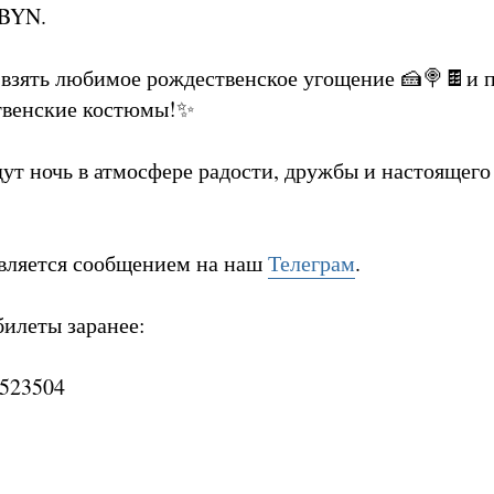
 BYN.
взять любимое рождественское угощение 🍰🍭🍫и п
твенские костюмы!✨
дут ночь в атмосфере радости, дружбы и настоящего
вляется сообщением на наш
Телеграм
.
билеты заранее:
7523504