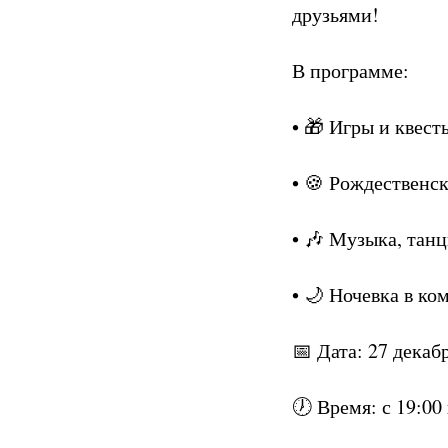
друзьями!
В программе:
• 🎁 Игры и квест
• 🍪 Рождественск
• 🎶 Музыка, тан
• 🌙 Ночевка в ко
📅 Дата: 27 декабр
🕖 Время: с 19:00 