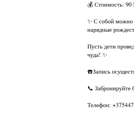
💰 Стоимость: 90
✨ С собой можно 
нарядные рождес
Пусть дети прове
чуда! ✨
☎️Запись осущест
📞 Забронируйте 
Телефон: +37544