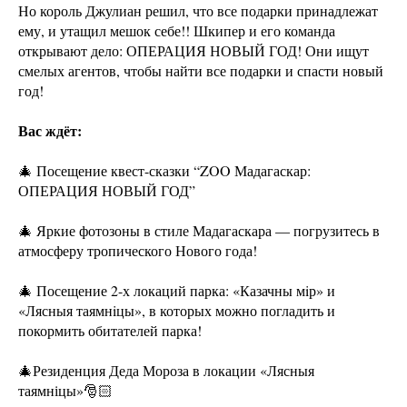
Но король Джулиан решил, что все подарки принадлежат
ему, и утащил мешок себе!! Шкипер и его команда
открывают дело: ОПЕРАЦИЯ НОВЫЙ ГОД! Они ищут
смелых агентов, чтобы найти все подарки и спасти новый
год!
Вас ждёт:
🎄 Посещение квест-сказки “ZOO Мадагаскар:
ОПЕРАЦИЯ НОВЫЙ ГОД”
🎄 Яркие фотозоны в стиле Мадагаскара — погрузитесь в
атмосферу тропического Нового года!
🎄 Посещение 2-х локаций парка: «Казачны мiр» и
«Лясныя таямнiцы», в которых можно погладить и
покормить обитателей парка!
🎄Резиденция Деда Мороза в локации «Лясныя
таямніцы»🎅🏻