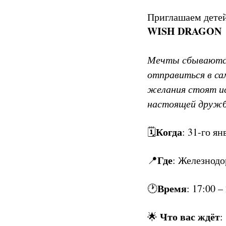
Приглашаем детей
WISH DRAGON
Мечты сбываются
отправиться в са
желания стоят ис
настоящей дружбе
Когда
🗓️
: 31-го ян
Где
📍
: Железнодо
Время
🕐
: 17:00 –
Что вас ждёт
🌟
: