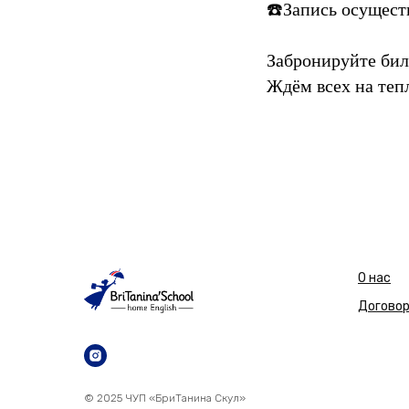
☎️Запись осущест
Забронируйте бил
Ждём всех на теп
О нас
Догово
© 2025 ЧУП «БриТанина Скул»