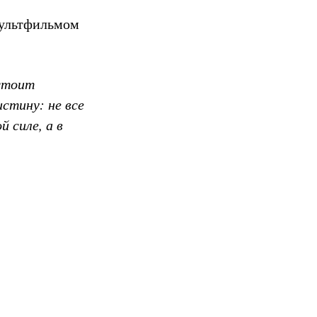
мультфильмом
стоит
стину: не все
 силе, а в